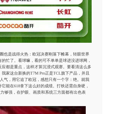
球圈也是战得火热：欧冠决赛刚落下帷幕，转眼世界
有的忙了。看球嘛，看的可不单单是球进没进球网，
反应都是重点，这样才算沉浸式观赛。要看清这么多
家这台新换的T7M Pro正是TCL旗下产品，并且
有人气，用它追了欧冠，感想只有一个字：绝。就我
它能在618拿下这么好的成绩。打铁还需自身硬，
是它实力够强，在护眼、画质和系统三方面都有出色表