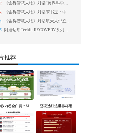
2
《舍得智慧人物》对话“跨界科学家”杜祥琬：家国
3
《舍得智慧人物》对话宋书玉：中国美酒文化核心在
4
《舍得智慧人物》对话航天人邵立民：国之大者，中
5
阿迪达斯Techfit RECOVERY系列新品上市
片推荐
参数内卷全白费？61
还没选好追世界杯用