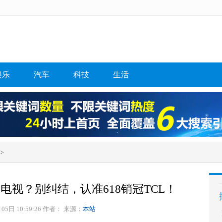
娱乐
汽车
科技
生活
>
电视？别纠结，认准618销冠TCL！
05日 10:59:26 作者：
来源：
本站
中关村科