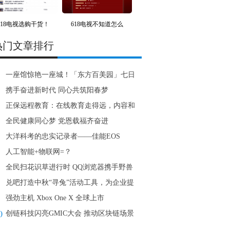
618电视选购干货！
618电视不知道怎么
热门文章排行
一座馆惊艳一座城！「东方百美园」七日
美之旅完
携手奋进新时代 同心共筑阳春梦
正保远程教育：在线教育走得远，内容和
务是关键
全民健康同心梦 党恩载福齐奋进
大洋科考的忠实记录者——佳能EOS
00 Mark II拍
人工智能+物联网=？
全民扫花识草进行时 QQ浏览器携手野兽
“发现花
兑吧打造中秋“寻兔”活动工具，为企业提
全新运
强劲主机 Xbox One X 全球上市
0
创链科技闪亮GMIC大会 推动区块链场景
落地