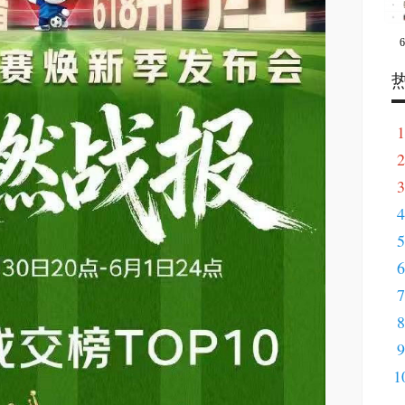
1
2
寻
3
4
服
5
6
C1
7
8
派
9
供
1
化