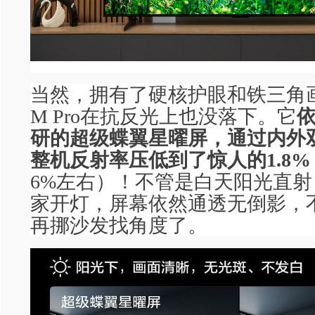
当然，拥有了硬核护眼和铁三角画
M Pro在抗反光上也没落下。它
依
研的超级蝶翼星曜屏，通过内外
整机反射率压低到了惊人的1.8%
6%左右）！不管是白天阳光直
家开灯，屏幕依然通透无倒影，
再挪沙发找角度了。