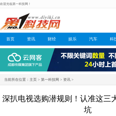
欢迎光临第一科技网！
首页
资讯
财经
娱乐
汽车
科
当前所在位置：
主页
>
第一科技网
>
资讯
>
深扒电视选购潜规则！认准这三
坑